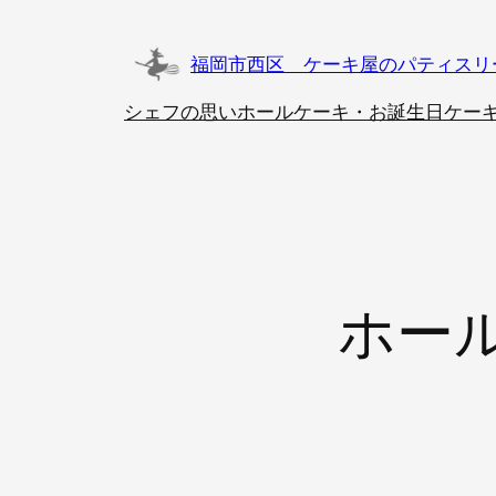
内
容
福岡市西区 ケーキ屋のパティスリ
を
ス
シェフの思い
ホールケーキ・お誕生日ケー
キ
ッ
プ
ホー