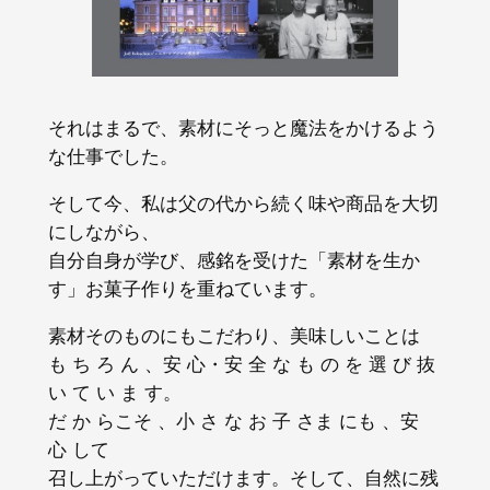
それはまるで、素材にそっと魔法をかけるよう
な仕事でした。
そして今、私は父の代から続く味や商品を大切
にしながら、
自分自身が学び、感銘を受けた「素材を生か
す」お菓子作りを重ねています。
素材そのものにもこだわり、美味しいことは
も ち ろ ん 、安 心・安 全 な も の を 選 び 抜
い て い ま す。
だ か らこそ 、小 さ な お 子 さま にも 、安
心 して
召し上がっていただけます。そして、自然に残