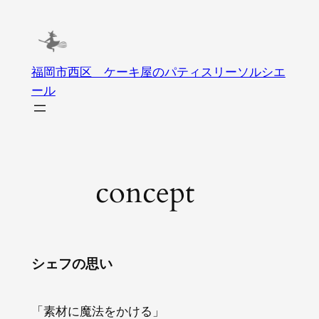
内
容
を
ス
福岡市西区 ケーキ屋のパティスリーソルシエ
キ
ール
ッ
プ
concept
シェフの思い
「素材に魔法をかける」