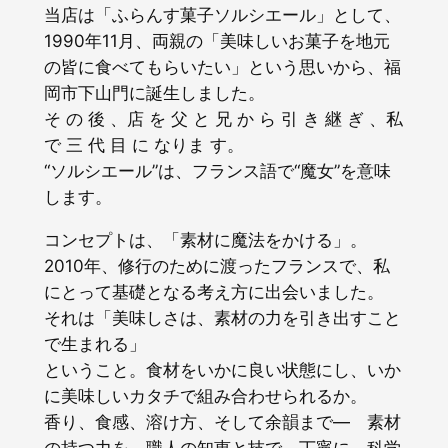
当店は「ふらんす菓子ソルシエール」として、
1990年11月、両親の「美味しいお菓子を地元
の皆に食べてもらいたい」という思いから、福
岡市下山門に誕生しました。
そ の 後 、店 を 父 と 兄 か ら 引 き 継 ぎ 、私
で 三 代 目 に なりま す。
“ソルシエール”は、フランス語で“魔女”を意味
します。
コンセプトは、「素材に魔法をかける」。
2010年、修行のために渡ったフランスで、私
にとって基礎となる考え方に出会いました。
それは「美味しさは、素材の力を引き出すこと
で生まれる」
ということ。食材をいかに良い状態にし、いか
に美味しいカタチで組み合わせられるか。
香り、食感、溶け方、そして余韻まで― 素材